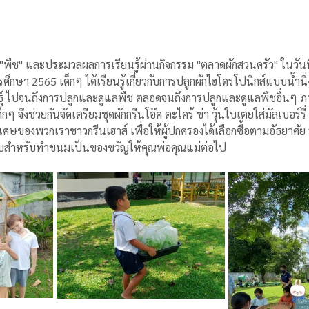
ย "พืช" และประมวลผลการเรียนรู้ผ่านกิจกรรม "ตลาดผักสวนครัว" ในวัน
ษา 2565 เด็กๆ ได้เรียนรู้เกี่ยวกับการปลูกผักไฮโดรโปนิกส์แบบน้ำนิ่ง เ
์ ไปจนถึงการปลูกและดูแลพืช ตลอดจนถึงการปลูกและดูแลพืชอื่นๆ ภาย
 จึงช่วยกันจัดเตรียมชุดผักกรีนโอ๊ค ตะไคร้ ข่า วุ้นใบเตยใส่มัลเบอร์ร
ิเศษของพวกเราชาวกรีนเฮาส์ เพื่อให้ผู้ปกครองได้เลือกซื้อตามอัธยาศัย 
ถุดิบสำหรับทำขนมเป็นของขวัญให้คุณพ่อคุณแม่ต่อไป