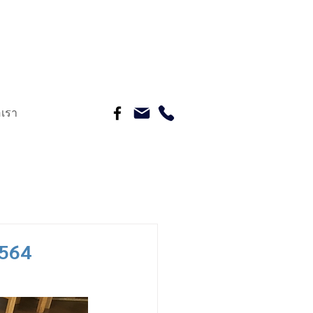
อเรา
2564